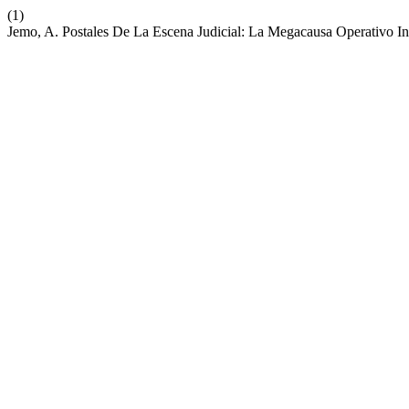
(1)
Jemo, A. Postales De La Escena Judicial: La Megacausa Operativo I