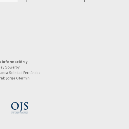
a Información y
oey Sowerby
lanca Soledad Fernández
al:
Jorge Otermin