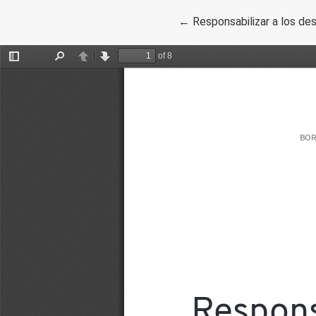
Volver a los detalles del 
←
Responsabilizar a los de