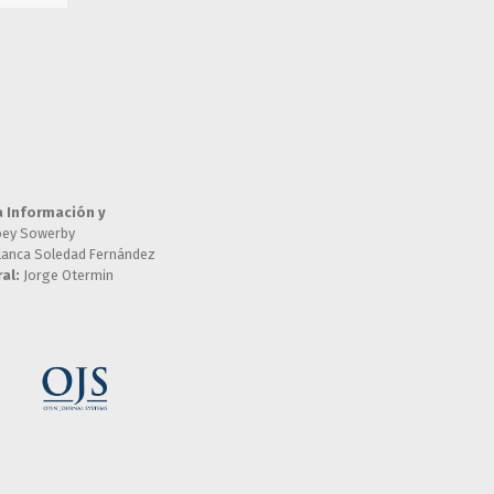
a Información y
oey Sowerby
lanca Soledad Fernández
al:
Jorge Otermin