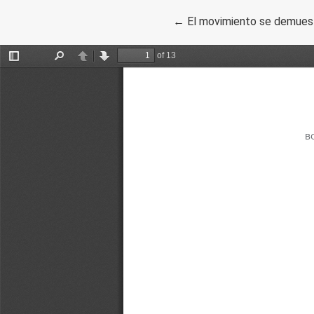
Volver a los detalles del a
←
El movimiento se demues