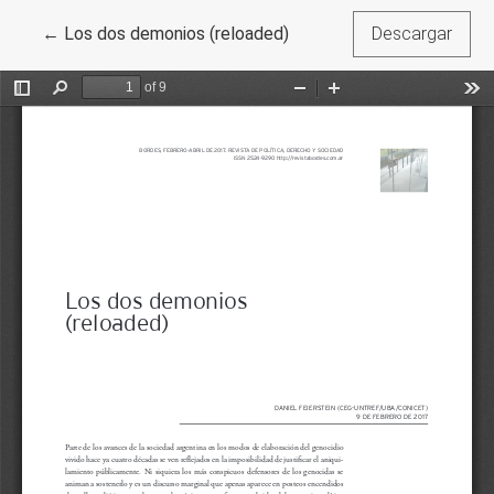
Volver a los detalles del artículo
←
Los dos demonios (reloaded)
Descargar