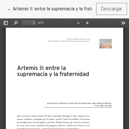
Volver a los detalles del artículo
←
Artemis II: entre la supremacía y la fraternidad
Descargar