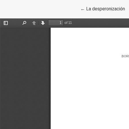
Volver a los detalles 
←
La desperonización