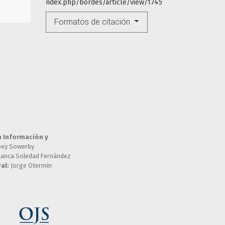
ndex.php/bordes/article/view/1745
Formatos de citación
a Información y
oey Sowerby
lanca Soledad Fernández
al:
Jorge Otermin