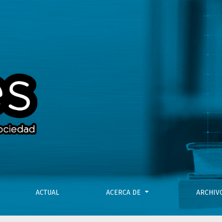
osfordista. Sobre La rebelión del público. La crisis de la aut
ACTUAL
ACERCA DE
ARCHI