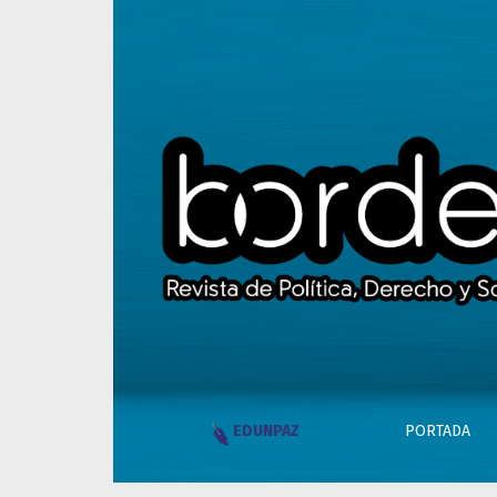
“Estuvimos bajo la bota del Fondo demasiad
PORTADA
EDUNPAZ