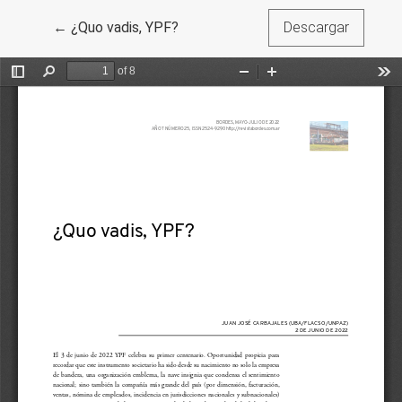
Volver a los detalles del artículo
←
¿Quo vadis, YPF?
Descargar