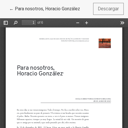
Volver a los detalles del artículo
←
Para nosotros, Horacio González
Descargar