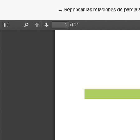
Volver a los detalles del artículo
←
Repensar las relaciones de pareja a