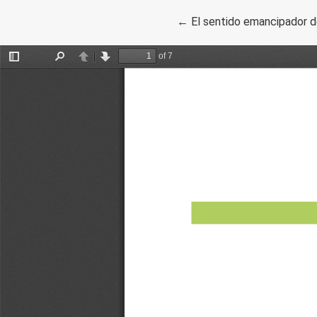
Volver a los detalles del 
←
El sentido emancipador d