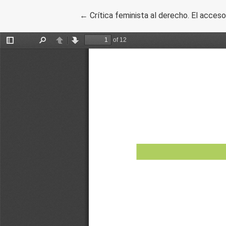
Volver a los detalles del artículo
←
Crítica feminista al derecho. El acceso 