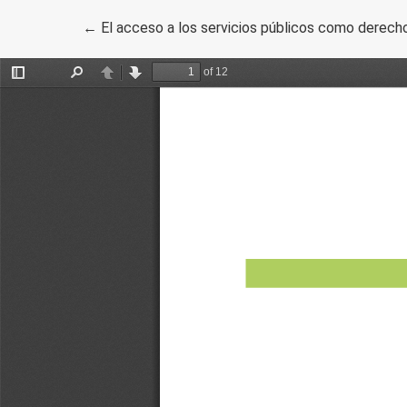
Volver a los detalles del artículo
←
El acceso a los servicios públicos como derecho