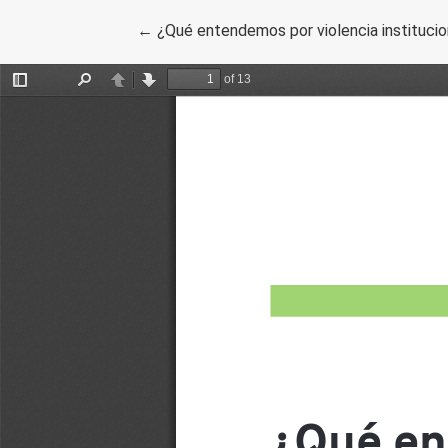
Volver a los detalles del artículo
←
¿Qué entendemos por violencia institucional